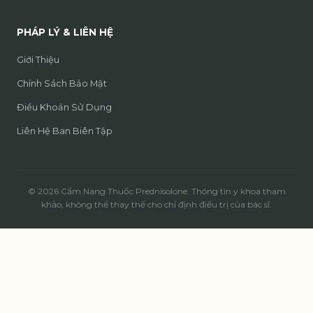
PHÁP LÝ & LIÊN HỆ
Giới Thiệu
Chính Sách Bảo Mật
Điều Khoản Sử Dụng
Liên Hệ Ban Biên Tập
© 2026 Cẩm Nang Thuốc Prednisolone. Thông tin y khoa tham
khảo, không thể thay thế cho chỉ định điều trị của bác sĩ.