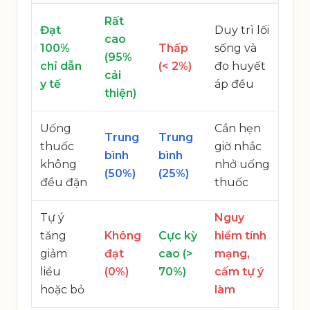
Rất
Đạt
Duy trì lối
cao
100%
Thấp
sống và
(95%
chỉ dẫn
(< 2%)
đo huyết
cải
y tế
áp đều
thiện)
Uống
Cần hẹn
Trung
Trung
thuốc
giờ nhắc
bình
bình
không
nhở uống
(50%)
(25%)
đều đặn
thuốc
Tự ý
Nguy
tăng
Không
Cực kỳ
hiểm tính
giảm
đạt
cao (>
mạng,
liều
(0%)
70%)
cấm tự ý
hoặc bỏ
làm