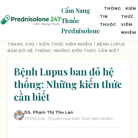
Cẩm Nang
THÔNG
KIẾN
TIN
THỨC
Thuốc
THUỐC
VIÊM
Prednisolone
NHIỄM
TRANG CHỦ
/
KIẾN THỨC VIÊM NHIỄM
/ BỆNH LUPUS
BAN ĐỎ HỆ THỐNG: NHỮNG KIẾN THỨC CẦN BIẾT
Bệnh Lupus ban đỏ hệ
thống: Những kiến thức
cần biết
DS. Phạm Thị Thu Lan
27/05/2026 • Chuyên mục Kiến Thức Viêm Nhiễm