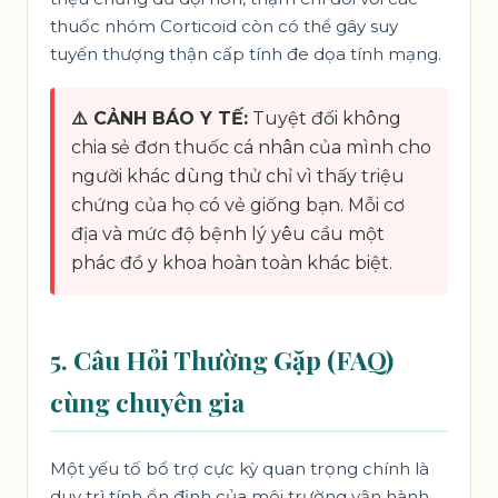
thuốc nhóm Corticoid còn có thể gây suy
tuyến thượng thận cấp tính đe dọa tính mạng.
⚠️ CẢNH BÁO Y TẾ:
Tuyệt đối không
chia sẻ đơn thuốc cá nhân của mình cho
người khác dùng thử chỉ vì thấy triệu
chứng của họ có vẻ giống bạn. Mỗi cơ
địa và mức độ bệnh lý yêu cầu một
phác đồ y khoa hoàn toàn khác biệt.
5. Câu Hỏi Thường Gặp (FAQ)
cùng chuyên gia
Một yếu tố bổ trợ cực kỳ quan trọng chính là
duy trì tính ổn định của môi trường vận hành