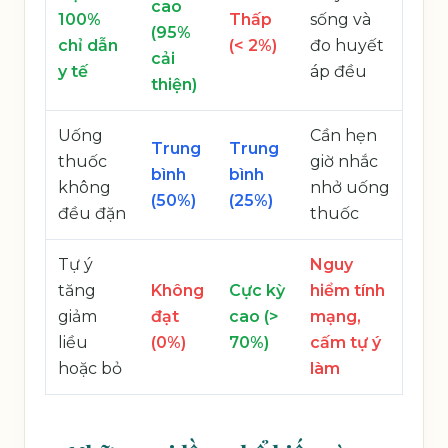
cao
100%
Thấp
sống và
(95%
chỉ dẫn
(< 2%)
đo huyết
cải
y tế
áp đều
thiện)
Uống
Cần hẹn
Trung
Trung
thuốc
giờ nhắc
bình
bình
không
nhở uống
(50%)
(25%)
đều đặn
thuốc
Tự ý
Nguy
tăng
Không
Cực kỳ
hiểm tính
giảm
đạt
cao (>
mạng,
liều
(0%)
70%)
cấm tự ý
hoặc bỏ
làm