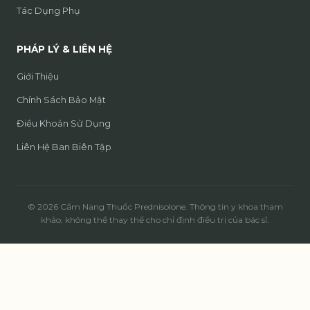
Tác Dụng Phụ
PHÁP LÝ & LIÊN HỆ
Giới Thiệu
Chính Sách Bảo Mật
Điều Khoản Sử Dụng
Liên Hệ Ban Biên Tập
© 2026 Cẩm Nang Thuốc Prednisolone. Thông tin y khoa tham
khảo, không thể thay thế cho chỉ định điều trị của bác sĩ.