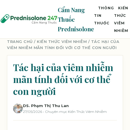
Cẩm Nang
THÔNG
KIẾN
TIN
THỨC
Thuốc
THUỐC
VIÊM
Prednisolone
NHIỄM
TRANG CHỦ
/
KIẾN THỨC VIÊM NHIỄM
/ TÁC HẠI CỦA
VIÊM NHIỄM MÃN TÍNH ĐỐI VỚI CƠ THỂ CON NGƯỜI
Tác hại của viêm nhiễm
mãn tính đối với cơ thể
con người
DS. Phạm Thị Thu Lan
27/05/2026 • Chuyên mục Kiến Thức Viêm Nhiễm