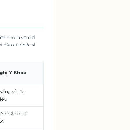
ân thủ là yếu tố
hỉ dẫn của bác sĩ
ghị Y Khoa
i sống và đo
đều
iờ nhắc nhở
ốc