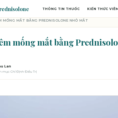
rednisolone
THÔNG TIN THUỐC
KIẾN THỨC VIÊ
IÊM MỐNG MẮT BẰNG PREDNISOLONE NHỎ MẮT
viêm mống mắt bằng Prednisol
hu Lan
n mục Chỉ Định Điều Trị