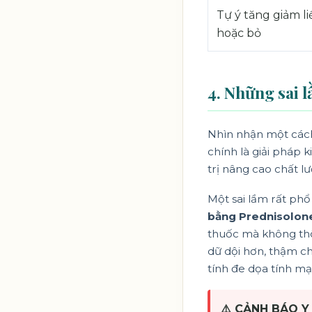
Tự ý tăng giảm l
hoặc bỏ
4. Những sai 
Nhìn nhận một cách
chính là giải pháp k
trị nâng cao chất l
Một sai lầm rất phổ 
bằng Prednisolon
thuốc mà không thôn
dữ dội hơn, thậm ch
tính đe dọa tính mạ
⚠️ CẢNH BÁO Y 