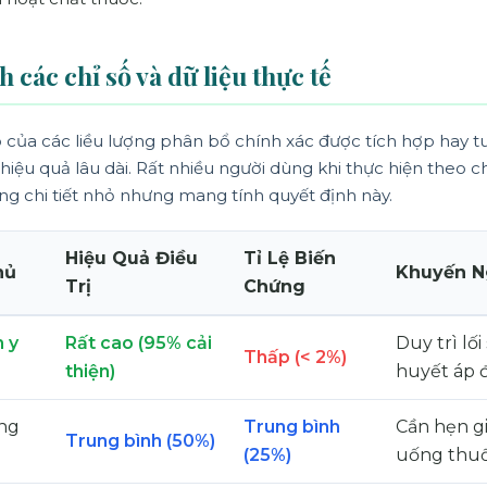
h các chỉ số và dữ liệu thực tế
ò của các liều lượng phân bổ chính xác được tích hợp hay tu
hiệu quả lâu dài. Rất nhiều người dùng khi thực hiện theo c
g chi tiết nhỏ nhưng mang tính quyết định này.
Hiệu Quả Điều
Tỉ Lệ Biến
hủ
Khuyến N
Trị
Chứng
 y
Rất cao (95% cải
Duy trì lố
Thấp (< 2%)
thiện)
huyết áp 
ng
Trung bình
Cần hẹn g
Trung bình (50%)
(25%)
uống thu