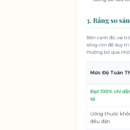
3. Bảng so sán
Bên cạnh đó, vai tr
sống còn để duy trì 
thường bỏ qua nhữn
Mức Độ Tuân T
Đạt 100% chỉ dẫn
tế
Uống thuốc khô
đều đặn