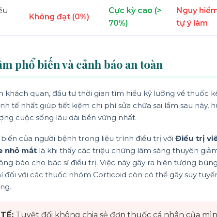
iều
Cực kỳ cao (>
Nguy hiểm
Không đạt (0%)
70%)
tự ý làm
lầm phổ biến và cảnh báo an toàn
 khách quan, đầu tư thời gian tìm hiểu kỹ lưỡng về thuốc 
inh tế nhất giúp tiết kiệm chi phí sửa chữa sai lầm sau này
ượng cuộc sống lâu dài bền vững nhất.
biến của người bệnh trong liệu trình điều trị với
Điều trị 
e nhỏ mắt
là khi thấy các triệu chứng lâm sàng thuyên giảm
g báo cho bác sĩ điều trị. Việc này gây ra hiện tượng bùn
í đối với các thuốc nhóm Corticoid còn có thể gây suy tuy
ng.
TẾ:
Tuyệt đối không chia sẻ đơn thuốc cá nhân của mì