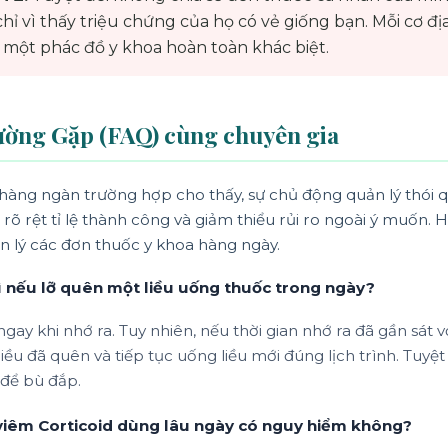
ỉ vì thấy triệu chứng của họ có vẻ giống bạn. Mỗi cơ đ
 một phác đồ y khoa hoàn toàn khác biệt.
ường Gặp (FAQ) cùng chuyên gia
 hàng ngàn trường hợp cho thấy, sự chủ động quản lý thói
rõ rệt tỉ lệ thành công và giảm thiểu rủi ro ngoài ý muốn. H
n lý các đơn thuốc y khoa hàng ngày.
gì nếu lỡ quên một liều uống thuốc trong ngày?
ngay khi nhớ ra. Tuy nhiên, nếu thời gian nhớ ra đã gần sát v
iều đã quên và tiếp tục uống liều mới đúng lịch trình. Tuyệt
 để bù đắp.
viêm Corticoid dùng lâu ngày có nguy hiểm không?