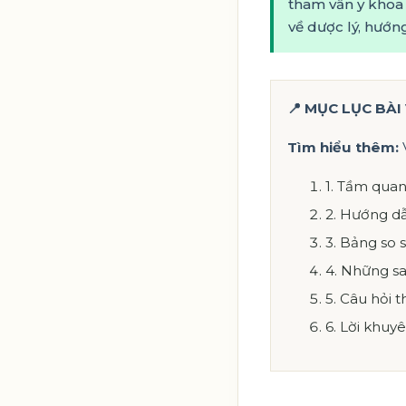
tham vấn y khoa 
về dược lý, hướ
📍 MỤC LỤC BÀI
Tìm hiểu thêm:
1. Tầm quan
2. Hướng dẫ
3. Bảng so s
4. Những sa
5. Câu hỏi 
6. Lời khuy