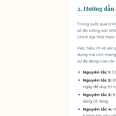
2. Hướng dẫn c
Trong suốt quá trìn
số đo lường sức khỏ
chỉnh kịp thời theo 
Việc hiểu rõ về sản
dụng mà còn mang l
sự đa dạng của các 
Nguyên tắc 1:
Ch
Nguyên tắc 2:
Đọ
ngày để duy trì 
Nguyên tắc 3:
Kh
sàng rõ ràng.
Nguyên tắc 4:
H
tương tác xấu vớ