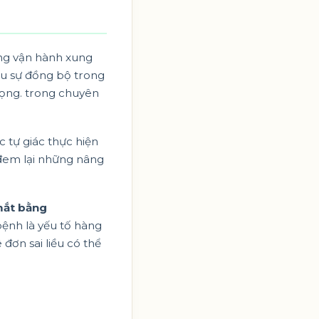
ờng vận hành xung
ếu sự đồng bộ trong
rọng. trong chuyên
c tự giác thực hiện
 đem lại những nâng
mắt bằng
 bệnh là yếu tố hàng
ơn sai liều có thể