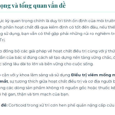
rọng và tổng quan vấn đề
ực kỳ quan trọng chính là duy trì tính ổn định của môi trư
h phần hoạt chất đã qua kiểm định có tốt đến đâu, nếu thi
ợng sử dụng, bạn vẫn có thể gặp phải những rủi ro nghiêm t
Trị
.
ợp đồng bộ các giải pháp về hoạt chất điều trị cùng với ý thứ
 dẫn của bác sĩ đúng cách sẽ tạo dựng nền tảng vững chắc,
 sống lâu dài to lớn và bền vững cho cuộc sống.
p cận với y khoa lâm sàng và sử dụng
Điều trị viêm mống 
 mắt
, sự tương thích giữa hoạt chất điều trị và cơ địa người
ùng các dòng sản phẩm không rõ nguồn gốc hoặc thuốc kê đ
ại hệ gan, thận và tim mạch của bạn.
 đề:
Corticoid trong xử trí cơn hen phế quản nặng cấp cứu