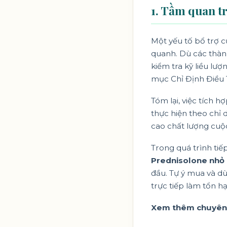
1. Tầm quan t
Một yếu tố bổ trợ c
quanh. Dù các thàn
kiểm tra kỹ liều lư
mục
Chỉ Định Điều 
Tóm lại, việc tích h
thực hiện theo chỉ
cao chất lượng cuộc
Trong quá trình tiế
Prednisolone nhỏ
đầu. Tự ý mua và d
trực tiếp làm tổn h
Xem thêm chuyên