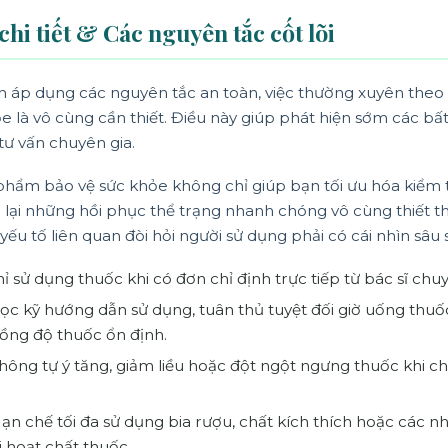
hi tiết & Các nguyên tắc cốt lõi
h áp dụng các nguyên tắc an toàn, việc thường xuyên theo 
e là vô cùng cần thiết. Điều này giúp phát hiện sớm các bấ
tư vấn chuyên gia.
 phẩm bảo vệ sức khỏe không chỉ giúp bạn tối ưu hóa kiểm tr
ại những hồi phục thể trạng nhanh chóng vô cùng thiết thự
yếu tố liên quan đòi hỏi người sử dụng phải có cái nhìn sâu 
ỉ sử dụng thuốc khi có đơn chỉ định trực tiếp từ bác sĩ chu
c kỹ hướng dẫn sử dụng, tuân thủ tuyệt đối giờ uống thuố
nồng độ thuốc ổn định.
ông tự ý tăng, giảm liều hoặc đột ngột ngưng thuốc khi ch
ạn chế tối đa sử dụng bia rượu, chất kích thích hoặc các
i hoạt chất thuốc.