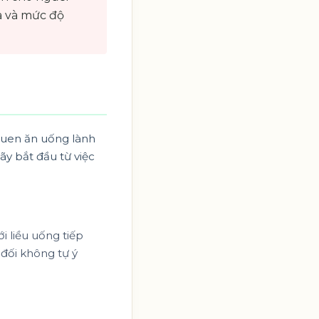
ịa và mức độ
 quen ăn uống lành
ãy bắt đầu từ việc
ới liều uống tiếp
 đối không tự ý