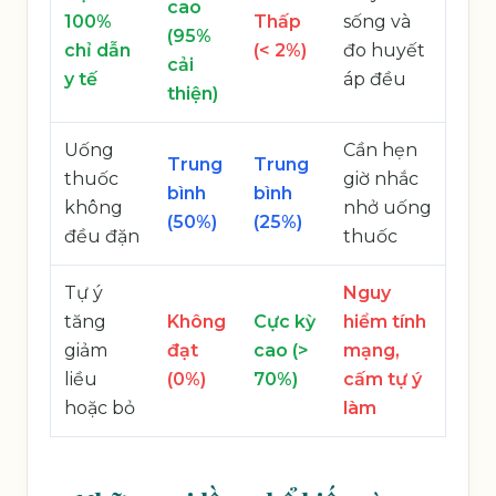
cao
100%
Thấp
sống và
(95%
chỉ dẫn
(< 2%)
đo huyết
cải
y tế
áp đều
thiện)
Uống
Cần hẹn
Trung
Trung
thuốc
giờ nhắc
bình
bình
không
nhở uống
(50%)
(25%)
đều đặn
thuốc
Tự ý
Nguy
tăng
Không
Cực kỳ
hiểm tính
giảm
đạt
cao (>
mạng,
liều
(0%)
70%)
cấm tự ý
hoặc bỏ
làm