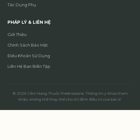
Tác Dụng Phụ
PHÁP LÝ & LIÊN HỆ
Giới Thiệu
Chính Sách Bảo Mật
Điều Khoản Sử Dụng
Liên Hệ Ban Biên Tập
© 2026 Cẩm Nang Thuốc Prednisolone. Thông tin y khoa tham
khảo, không thể thay thế cho chỉ định điều trị của bác sĩ.