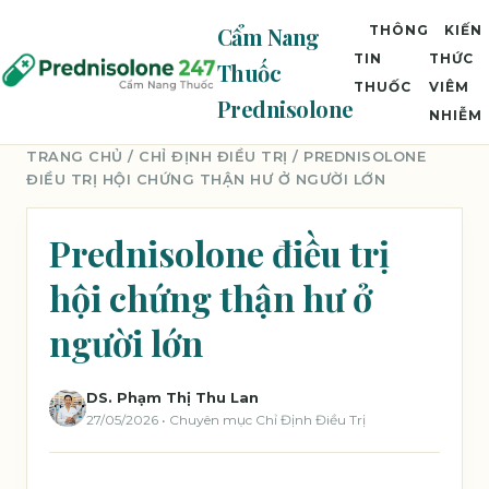
Cẩm Nang
THÔNG
KIẾN
TIN
THỨC
Thuốc
THUỐC
VIÊM
Prednisolone
NHIỄM
TRANG CHỦ
/
CHỈ ĐỊNH ĐIỀU TRỊ
/ PREDNISOLONE
ĐIỀU TRỊ HỘI CHỨNG THẬN HƯ Ở NGƯỜI LỚN
Prednisolone điều trị
hội chứng thận hư ở
người lớn
DS. Phạm Thị Thu Lan
27/05/2026 • Chuyên mục Chỉ Định Điều Trị