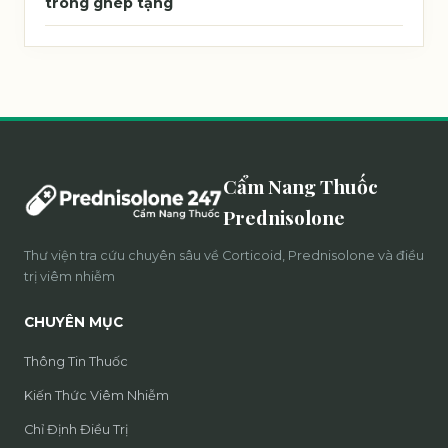
trong ghép tạng
Cẩm Nang Thuốc
Prednisolone
Thư viện tra cứu chuyên sâu về Corticoid, Prednisolone và điều
trị viêm nhiễm
CHUYÊN MỤC
Thông Tin Thuốc
Kiến Thức Viêm Nhiễm
Chỉ Định Điều Trị