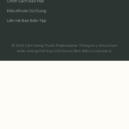
Chính Sách Bảo Mật
Điều Khoản Sử Dụng
Liên Hệ Ban Biên Tập
© 2026 Cẩm Nang Thuốc Prednisolone. Thông tin y khoa tham
khảo, không thể thay thế cho chỉ định điều trị của bác sĩ.