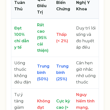
Tuân
Biến
Nghị Y
Điều
Thủ
Chứng
Khoa
Trị
Rất
Đạt
Duy trì lối
cao
100%
Thấp
sống và
(95%
chỉ dẫn
(< 2%)
đo huyết
cải
y tế
áp đều
thiện)
Uống
Cần hẹn
Trung
Trung
thuốc
giờ nhắc
bình
bình
không
nhở uống
(50%)
(25%)
đều đặn
thuốc
Tự ý
Nguy
tăng
Không
Cực kỳ
hiểm tính
giảm
đạt
cao (>
mạng,