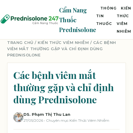
Cẩm Nang
THÔNG
KIẾN
TIN
THỨC
Thuốc
THUỐC
VIÊM
Prednisolone
NHIỄM
TRANG CHỦ
/
KIẾN THỨC VIÊM NHIỄM
/ CÁC BỆNH
VIÊM MẮT THƯỜNG GẶP VÀ CHỈ ĐỊNH DÙNG
PREDNISOLONE
Các bệnh viêm mắt
thường gặp và chỉ định
dùng Prednisolone
DS. Phạm Thị Thu Lan
27/05/2026 • Chuyên mục Kiến Thức Viêm Nhiễm