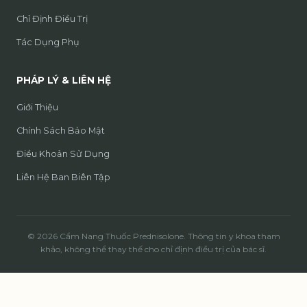
Chỉ Định Điều Trị
Tác Dụng Phụ
PHÁP LÝ & LIÊN HỆ
Giới Thiệu
Chính Sách Bảo Mật
Điều Khoản Sử Dụng
Liên Hệ Ban Biên Tập
© 2026 Cẩm Nang Thuốc Prednisolone. Thông tin y khoa tham
khảo, không thể thay thế cho chỉ định điều trị của bác sĩ.