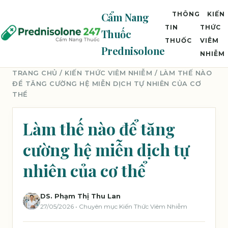
Cẩm Nang
THÔNG
KIẾN
TIN
THỨC
Thuốc
THUỐC
VIÊM
Prednisolone
NHIỄM
TRANG CHỦ
/
KIẾN THỨC VIÊM NHIỄM
/ LÀM THẾ NÀO
ĐỂ TĂNG CƯỜNG HỆ MIỄN DỊCH TỰ NHIÊN CỦA CƠ
THỂ
Làm thế nào để tăng
cường hệ miễn dịch tự
nhiên của cơ thể
DS. Phạm Thị Thu Lan
27/05/2026 • Chuyên mục Kiến Thức Viêm Nhiễm