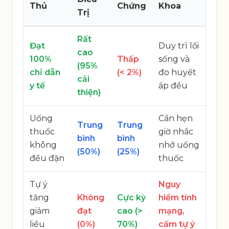
Thủ
Chứng
Khoa
Trị
Rất
Đạt
Duy trì lối
cao
100%
Thấp
sống và
(95%
chỉ dẫn
(< 2%)
đo huyết
cải
y tế
áp đều
thiện)
Uống
Cần hẹn
Trung
Trung
thuốc
giờ nhắc
bình
bình
không
nhở uống
(50%)
(25%)
đều đặn
thuốc
Tự ý
Nguy
tăng
Không
Cực kỳ
hiểm tính
giảm
đạt
cao (>
mạng,
liều
(0%)
70%)
cấm tự ý