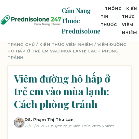
Cẩm Nang
THÔNG
KIẾN
TIN
THỨC
Thuốc
THUỐC
VIÊM
Prednisolone
NHIỄM
TRANG CHỦ
/
KIẾN THỨC VIÊM NHIỄM
/ VIÊM ĐƯỜNG
HÔ HẤP Ở TRẺ EM VÀO MÙA LẠNH: CÁCH PHÒNG
TRÁNH
Viêm đường hô hấp ở
trẻ em vào mùa lạnh:
Cách phòng tránh
DS. Phạm Thị Thu Lan
27/05/2026 • Chuyên mục Kiến Thức Viêm Nhiễm