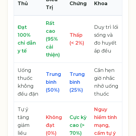
Thủ
Chứng
Khoa
Trị
Rất
Đạt
Duy trì lối
cao
100%
Thấp
sống và
(95%
chỉ dẫn
(< 2%)
đo huyết
cải
y tế
áp đều
thiện)
Uống
Cần hẹn
Trung
Trung
thuốc
giờ nhắc
bình
bình
không
nhở uống
(50%)
(25%)
đều đặn
thuốc
Tự ý
Nguy
tăng
Không
Cực kỳ
hiểm tính
giảm
đạt
cao (>
mạng,
liều
(0%)
70%)
cấm tự ý