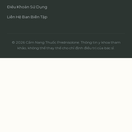
Điều Khoản Sử Dụng
Liên Hệ Ban Biên Tập
© 2026 Cẩm Nang Thuốc Prednisolone. Thông tin y khoa tham
khảo, không thể thay thế cho chỉ định điều trị của bác sĩ.